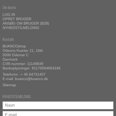
Din konto
LOG IN
OPRET BRUGER
ANSØG OM BRUGER (B2B)
NYHEDSTILMELDING
Kontakt
BUANCOshop
Odeons Kvarter 21, 16th
5000 Odense C
Danmark
CVR-nummer: 11149839
Bankoplysninger: 81170004854246
Telefonnr.:
+ 45 64731407
E-mail
:
buanco@buanco.dk
Sitemap
NYHEDSTILMELDING