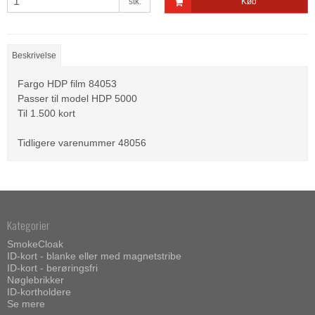
stk.
Køb
Beskrivelse
Fargo HDP film 84053
Passer til model HDP 5000
Til 1.500 kort
Tidligere varenummer 48056
Kategorier
SmokeCloak
ID-kort - blanke eller med magnetstribe
ID-kort - berøringsfri
Nøglebrikker
ID-kortholdere
Se mere