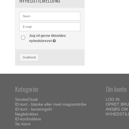
NYHEDSTILMELDING
Jeg vil gerne tilmeldes
nyhedsbrevet
Godkend
Kategorier
Din konto
SmokeCloak
LOG IN
ID-kort - blanke eller med magnetstribe
OPRET BR
ID-kort - berøringsfri
ANSØG OM 
Nøglebrikker
NYHEDSTIL
ID-kortholdere
Se mere