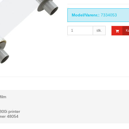
Model/Varenr.:
7334053
stk.
K
film
800i printer
mmer 48054