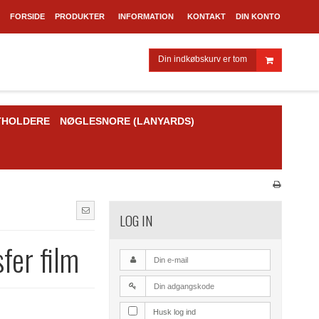
FORSIDE
PRODUKTER
INFORMATION
KONTAKT
DIN KONTO
Din indkøbskurv er tom
THOLDERE
NØGLESNORE (LANYARDS)
LOG IN
sfer film
Husk log ind