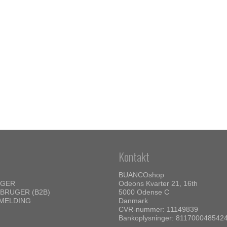
Kontakt
BUANCOshop
UGER
Odeons Kvarter 21, 16th
BRUGER (B2B)
5000 Odense C
MELDING
Danmark
CVR-nummer: 11149839
Bankoplysninger: 811700048542