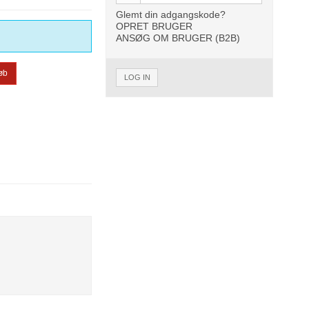
Glemt din adgangskode?
OPRET BRUGER
ANSØG OM BRUGER (B2B)
øb
LOG IN