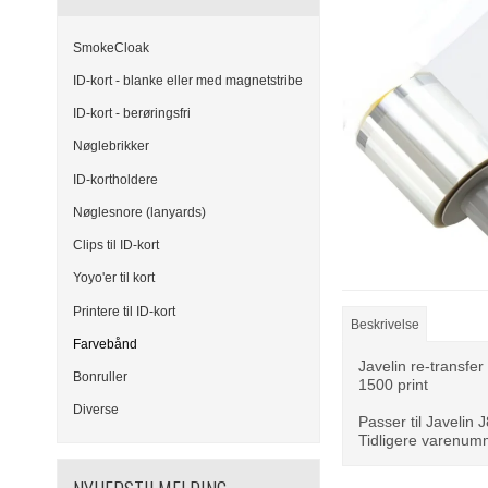
SmokeCloak
ID-kort - blanke eller med magnetstribe
ID-kort - berøringsfri
Nøglebrikker
ID-kortholdere
Nøglesnore (lanyards)
Clips til ID-kort
Yoyo'er til kort
Printere til ID-kort
Beskrivelse
Farvebånd
Javelin re-transfer 
Bonruller
1500 print
Diverse
Passer til Javelin J
Tidligere varenu