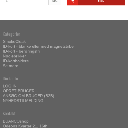
stk.
Køb
Kategorier
SmokeCloak
ID-kort - blanke eller med magnetstribe
ID-kort - berøringsfri
Nøglebrikker
ID-kortholdere
Se mere
Din konto
LOG IN
OPRET BRUGER
ANSØG OM BRUGER (B2B)
NYHEDSTILMELDING
Kontakt
BUANCOshop
Odeons Kvarter 21, 16th