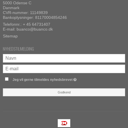
5000 Odense C
Danmark
CVR-nummer: 11149839
Bankoplysninger: 81170004854246
Telefonnr.:
+ 45 64731407
E-mail
:
buanco@buanco.dk
Sitemap
NYHEDSTILMELDING
Jeg vil gerne tilmeldes nyhedsbrevet
Godkend