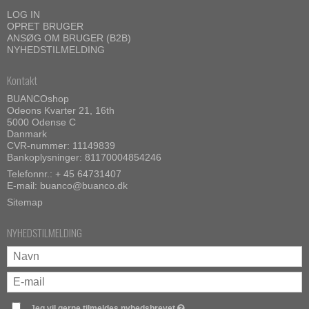
LOG IN
OPRET BRUGER
ANSØG OM BRUGER (B2B)
NYHEDSTILMELDING
Kontakt
BUANCOshop
Odeons Kvarter 21, 16th
5000 Odense C
Danmark
CVR-nummer: 11149839
Bankoplysninger: 81170004854246
Telefonnr.:
+ 45 64731407
E-mail
:
buanco@buanco.dk
Sitemap
NYHEDSTILMELDING
Jeg vil gerne tilmeldes nyhedsbrevet