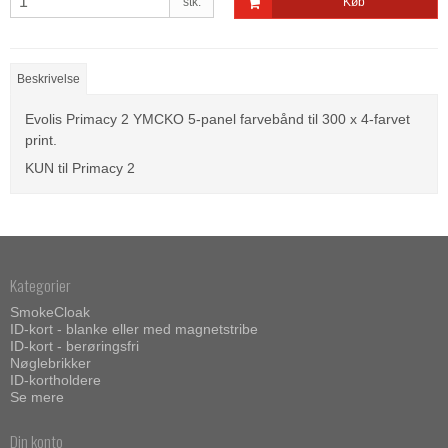
stk.
Køb
Beskrivelse
Evolis Primacy 2 YMCKO 5-panel farvebånd til 300 x 4-farvet
print.
KUN til Primacy 2
Kategorier
SmokeCloak
ID-kort - blanke eller med magnetstribe
ID-kort - berøringsfri
Nøglebrikker
ID-kortholdere
Se mere
Din konto