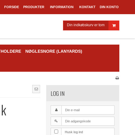
FORSIDE
PRODUKTER
INFORMATION
KONTAKT
DIN KONTO
Din indkøbskurv er tom
THOLDERE
NØGLESNORE (LANYARDS)
LOG IN
1k
Husk log ind