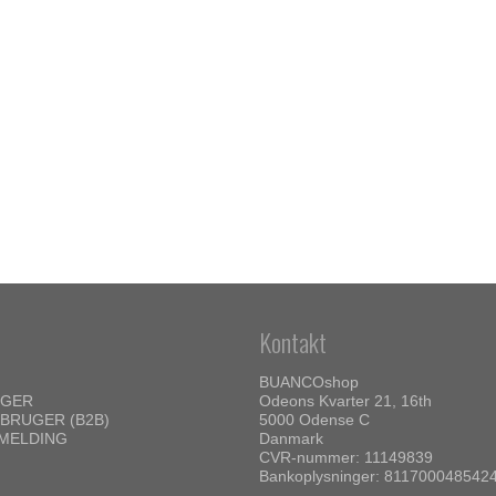
Kontakt
BUANCOshop
UGER
Odeons Kvarter 21, 16th
BRUGER (B2B)
5000 Odense C
MELDING
Danmark
CVR-nummer: 11149839
Bankoplysninger: 811700048542