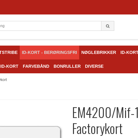
TSTRIBE
ID-KORT - BERØRINGSFRI
NØGLEBRIKKER
ID-KOR
 ID-KORT
FARVEBÅND
BONRULLER
DIVERSE
kort
EM4200/Mif-
Factorykort