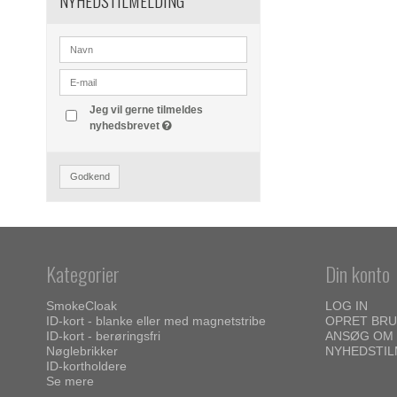
NYHEDSTILMELDING
Jeg vil gerne tilmeldes
nyhedsbrevet
Godkend
Kategorier
Din konto
SmokeCloak
LOG IN
ID-kort - blanke eller med magnetstribe
OPRET BR
ID-kort - berøringsfri
ANSØG OM 
Nøglebrikker
NYHEDSTIL
ID-kortholdere
Se mere