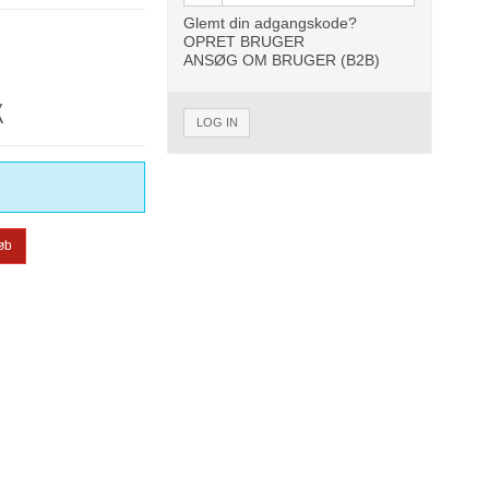
Glemt din adgangskode?
OPRET BRUGER
ANSØG OM BRUGER (B2B)
K
LOG IN
øb